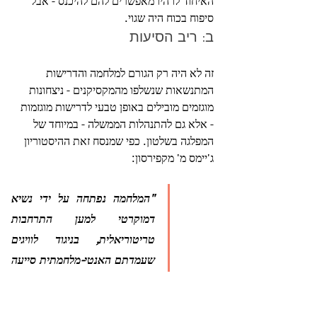
האיחוד לו היו מאפשרים להם להיכנס - אבל 
סיפוח בכוח היה שגוי.
ב: ריב הסיעות
זה לא היה רק ​​הגורם למלחמה והדרישות 
המתנשאות שנשלפו מהמקסיקנים - ניצחונות 
מוגזמים מובילים באופן טבעי לדרישות מוגזמות 
- אלא גם להתנהלות הממשלה - במיוחד של 
המפלגה בשלטון. כפי שמנסח זאת ההיסטוריון 
ג'יימס מ' מקפירסון:
"המלחמה נפתחה על ידי נשיא 
דמוקרטי למען התרחבות 
טריטוריאלית, בניגוד לוויגים 
שעמדתם האנטי-מלחמתית סייעה 
להם להשתלט על בית הנבחרים 
בבחירות לקונגרס של 1846. 