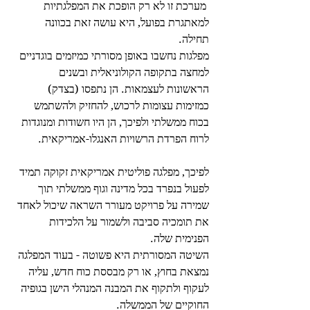
 מערכת זו לא רק הופכת את המפלגתיות 
למאתגרת בפועל, היא עושה זאת בכוונה 
תחילה.
מפלגות נחשבו באופן מסורתי כמיזמים בוגדניים 
למחצה בתקופה הקולוניאלית ובשנים 
הראשונות לעצמאות. הן נתפסו (בצדק) 
כמזימות עצומות לרכוש, להחזיק ולהשתמש 
בכוח ממשלתי ולפיכך, הן היו חשודות ומנוגדות 
לרוח הפרדת הרשויות האנגלו-אמריקאית.
לפיכך, מפלגה פוליטית אמריקאית זקוקה תמיד 
לפעול בנפרד בכל מדינה וגוף ממשלתי תוך 
שמירה על פרויקט מעורר השראה שיכול לאחד 
את תומכיה סביבה ולשמור על הלכידות 
הפנימית שלה.
השיטה המסורתית היא פשוטה - בעוד המפלגה 
נמצאת בחוץ, או רק מבססת כוח חדש, עליה 
לעקוף ולתקוף את המבנה המנהלי הישן בגופיה 
החוקיים של הממשלה. 