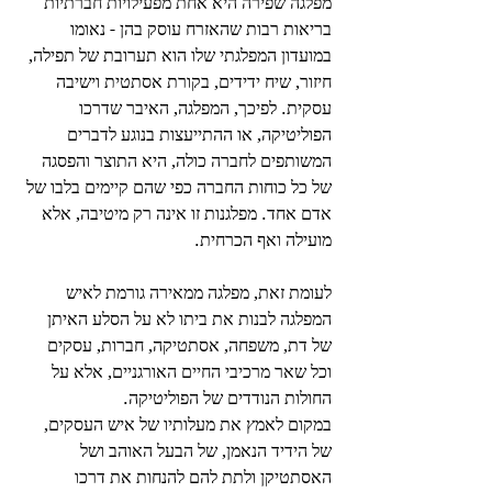
מפלגה שפירה היא אחת מפעילויות חברתיות 
בריאות רבות שהאזרח עוסק בהן - נאומו 
במועדון המפלגתי שלו הוא תערובת של תפילה, 
חיזור, שיח ידידים, בקורת אסתטית וישיבה 
עסקית. לפיכך, המפלגה, האיבר שדרכו 
הפוליטיקה, או ההתייעצות בנוגע לדברים 
המשותפים לחברה כולה, היא התוצר והפסגה 
של כל כוחות החברה כפי שהם קיימים בלבו של 
אדם אחד. מפלגנות זו אינה רק מיטיבה, אלא 
מועילה ואף הכרחית.
לעומת זאת, מפלגה ממאירה גורמת לאיש 
המפלגה לבנות את ביתו לא על הסלע האיתן 
של דת, משפחה, אסתטיקה, חברות, עסקים 
וכל שאר מרכיבי החיים האורגניים, אלא על 
החולות הנודדים של הפוליטיקה.
במקום לאמץ את מעלותיו של איש העסקים, 
של הידיד הנאמן, של הבעל האוהב ושל 
האסתטיקן ולתת להם להנחות את דרכו 