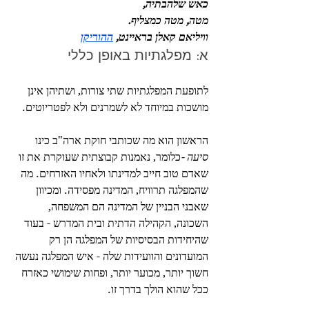
כאש שלהבתיה,
מטה, מטה כמצליף. 
וויליאם קאלן בראיינט, 
ההוריקן
א: מפלגתיות באופן כללי
לתופעת המפלגתיות שתי צורות, ושתיהן אינן 
מושכות במיוחד לא לשמרנים ולא לפטריוטים.
הראשון הוא מה שכותבי חוקת ארה"ב כינו 
סיעה -
כלומר, נאמנות קבוצתית שעוקרת את זו 
שאדם טוב חייב למדינתו ולאחיו האזרחים. מה 
שהמפלגה תרוויח, המדינה מפסידה. ומכיוון 
שאבני הבניין של המדינה הם המשפחה, 
השכונה, הקהילה הדתית ובית המדרש - בעוד 
שהיחידות הבסיסיות של המפלגה הן רק 
המועדונים והוועידות שלה - איש המפלגה נעשה 
חשוך יותר, מכוער יותר, ופחות שימושי כאזרח 
ככל שהוא הולך בדרך זו.