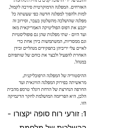
והובס על ידי הרפובליקנים בתחילת מלחמת 
האזרחים. המפלגה הדמוקרטית סירבה לקמול, 
למות ולהפוך למפלגה חדשה כפי שעשתה כל 
מפלגה שהושלכה מהשלטון בעבר, וסירוב זה 
יקבע את דפוס הפוליטיקה האמריקאית מאז 
ועד היום - שתי מפלגות שהן גם פופוליסטיות 
וגם ממסדיות, המשתמשות בידן אחת כדי 
לאיים עלי יריביהן בתפקידים מנהליים ובידן 
האחרת להפעיל ולבצר את כוחם של שותפיהם 
במנהל.
ההיסטוריה של המפלגה הרפובליקנית, 
מראשיתה בפירוק המפלגה הוויגאית ועד 
החרפה הנחרצת של הדחת דונלד טרמפ מהבית 
הלבן, היא הפריזמה המושלמת לחקר הדינמיקה 
הזו.
1: זורעי רוח סופה יקצורו - 
ההשלכות של מלחמת 