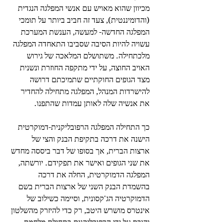
מכיוון שהוא מאויש עם אנשי המפלגה הנגדית 
(והדומיננטית), צעד זה חביב ביותר על תומכי 
המפלגה החדשה- למעשה, הענשת המערכת 
עשויה להיות הסיבה שסביבו התאחדה המפלגה 
מלכתחילה. משתושלם המלאכה של גירוש 
האויב החוצה, על ידי מתקפה החוזרת ונשנית 
מצד הגופים החוקתיים שתמיכתם דרושה 
להישרדות המנהל, המפלגה מתחילה להחדיר 
את אנשיה שלה לאותן עמדות שהתפנו.
כך התחילה המפלגה הרפובליקנית-דמוקרטית 
הישנה את דרכה בתקיפת הבנק והצי של 
ארצות הברית, אך בסופו של דבר ביססה מחדש 
את שני הגופים ואישר את תפקידם. יורשתה, 
המפלגה הדמוקרטית, החלה את דרכה 
בהשמדת הבנק השני של ארצות הברית בשם 
הדמוקרטיה הג'קסונית, וסיימה כשילוב של 
אינטרס מושרש היטב, רק כדי להיזרק מהשלטון 