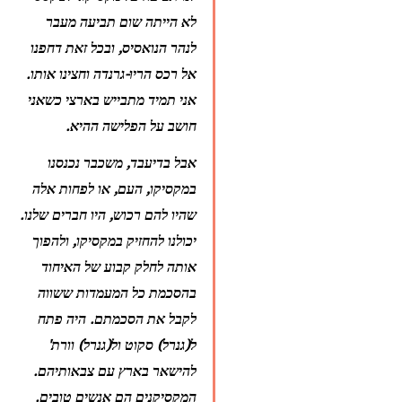
לא הייתה שום תביעה מעבר 
לנהר הנואסיס, ובכל זאת דחפנו 
אל רכס הריו-גרנדה וחצינו אותו. 
אני תמיד מתבייש בארצי כשאני 
חושב על הפלישה ההיא.
אבל בדיעבד, משכבר נכנסנו 
במקסיקו, העם, או לפחות אלה 
שהיו להם רכוש, היו חברים שלנו. 
יכולנו להחזיק במקסיקו, ולהפוך 
אותה לחלק קבוע של האיחוד 
בהסכמת כל המעמדות ששווה 
לקבל את הסכמתם. היה פתח 
ל(גנרל) סקוט ול(גנרל) וורת' 
להישאר בארץ עם צבאותיהם. 
המקסיקנים הם אנשים טובים. 