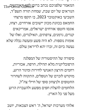
המאמר שלפניכם נכתב ברובו לפני האירועים 
The Great Offence
הנוראים של יום שבת, שמחת תורה תשפ"ד, 
השביעי באוקטובר 2023, בו תקפו מרצחי 
החמאס בכוונת מכוון יישובים אזרחיים, רצחו, 
אונסו וחטפו אזרחים ישראלים, אמריקאים 
קנדים, גרמנים, צרפתים, תאילנדים, ואלו של 
אומות נוספות. לא היה פשע ומעשה נבלה שלא 
נעשה ביום זה, זכרו יהא לדיראון עולם.
סיפורה של ההיסטוריה של המפלגה 
הרפובליקנית מלא תהילה, חרפה, אכזריות, 
רחמים והרצון האנושי לחירות ומיגור הרוע, 
מוקדש לזכרם של הנופלים, התקווה לשחרור 
החטופים ולניצחון סופי של חיילי צה"ל, 
הלוחמים להצלת חפים מפשע ולהעברת הרוע 
מעל פני כל הארץ.
אלוהי מערכות ישראל, ה' ראש הצבאות, יושב 