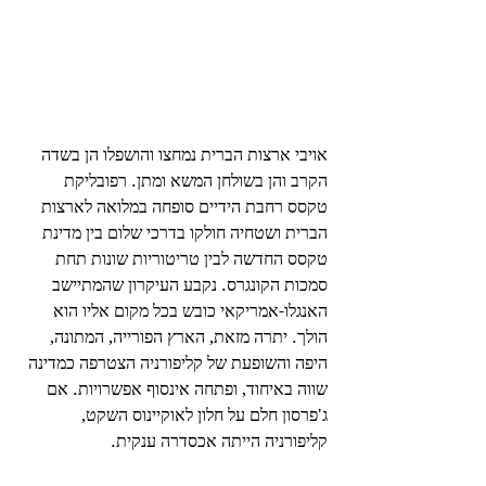
אויבי ארצות הברית נמחצו והושפלו הן בשדה 
הקרב והן בשולחן המשא ומתן. רפובליקת 
טקסס רחבת הידיים סופחה במלואה לארצות 
הברית ושטחיה חולקו בדרכי שלום בין מדינת 
טקסס החדשה לבין טריטוריות שונות תחת 
סמכות הקונגרס. נקבע העיקרון שהמתיישב 
האנגלו-אמריקאי כובש בכל מקום אליו הוא 
הולך. יתרה מזאת, הארץ הפורייה, המתונה, 
היפה והשופעת של קליפורניה הצטרפה כמדינה 
שווה באיחוד, ופתחה אינסוף אפשרויות. אם 
ג'פרסון חלם על חלון לאוקיינוס ​​השקט, 
קליפורניה הייתה אכסדרה ענקית.