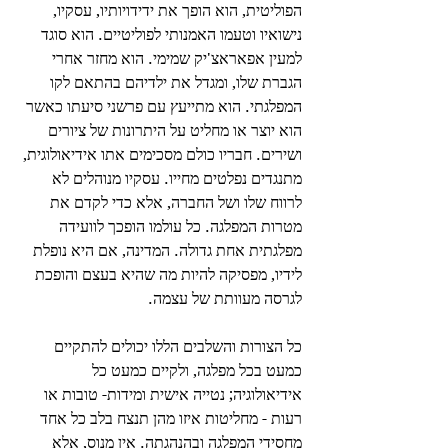
הפוליטית, הוא הופך את ידידויותיו, עסקיו, 
נישואיו וטעמו האמנותי לפוליטיים. הוא סוגד 
למעין אפאראצ'יק שמימי. הוא מחזר אחרי 
הגברת שלו, ומגדל את ילדיהם בהתאם לקו 
המפלגתי. הוא מתייעץ עם פרשני סיעתו כאשר 
הוא יוצר או מחליט על היתרונות של ציורים 
ושירים. חבריו כולם מסכימים אתו אידיאולוגית, 
מתנגדים נפלטים מחייו. עסקיו מנוהלים לא 
לרווח שלו ושל החברה, אלא כדי לקדם את 
מטרות המפלגה. כל עולמו הופכך לוועידה 
מפלגתית אחת גדולה. המדינה, אם היא נופלת 
לידיו, מפסיקה להיות מה שהיא בעצם והופכת 
לגרסה מעוותת של עצמה.
כל הצורות והשלבים הללו יכולים להתקיים 
כמעט בכל מפלגה, ולקיים כמעט כל 
אידיאולוגיה; נטייה אישית ומידות- טובות או 
רעות - מחליטות איזו מהן תנצח בלב כל אחד 
מחסידי המפלגה ובהנהגתה. אין מנוס, אלא 